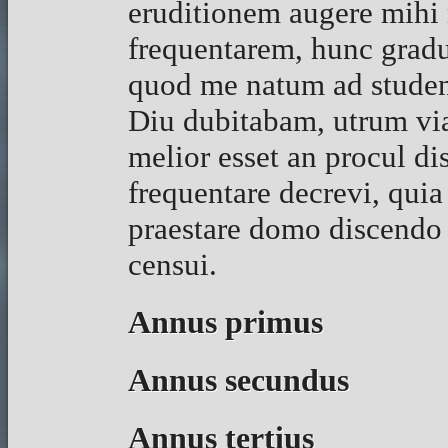
eruditionem augere mihi n
frequentarem, hunc gradu
quod me natum ad studend
Diu dubitabam, utrum vi
melior esset an procul d
frequentare decrevi, quia
praestare domo discendo l
censui.
Annus primus
Annus secundus
Annus tertius