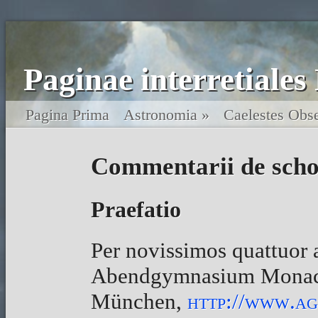
Paginae interretiales
Pagina Prima
Astronomia »
Caelestes Obse
Commentarii de scho
Praefatio
Per novissimos quattuor
Abendgymnasium Monace
München,
http://www.ag